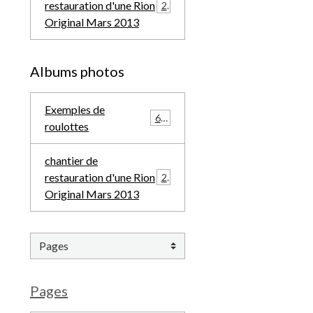
restauration d'une Rion
27
Original Mars 2013
Albums photos
Exemples de
65
roulottes
chantier de
restauration d'une Rion
27
Original Mars 2013
Pages